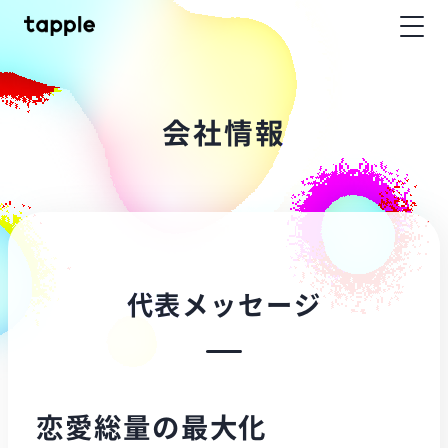
会
社
情
報
代
表
メ
ッ
セ
ー
ジ
恋愛総量の最大化