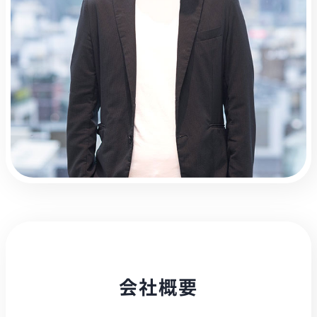
会
社
概
要