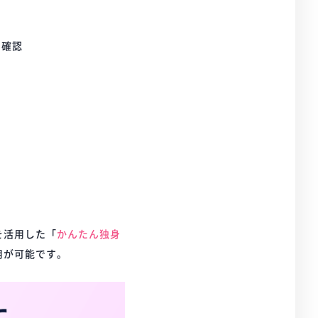
に確認
を活用した「
かんたん独身
用が可能です。