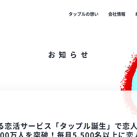
タップルの想い
会社情報
お
知
ら
せ
る恋活サービス「タップル誕生」で恋人
00万人を突破！毎月5,500名以上に