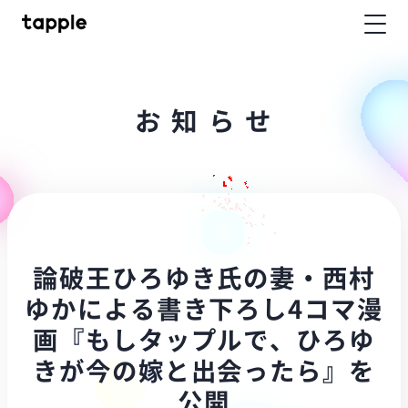
お
知
ら
せ
論破王ひろゆき氏の妻・西村
ゆかによる書き下ろし4コマ漫
画『もしタップルで、ひろゆ
きが今の嫁と出会ったら』を
公開