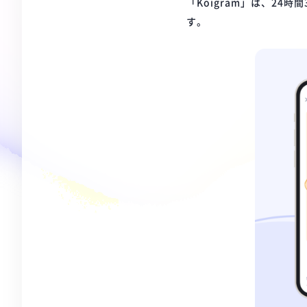
「Koigram」は、2
す。