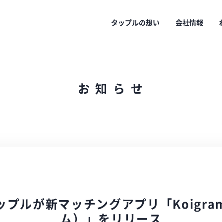
タップルの想い
会社情報
お
知
ら
せ
ップルが新マッチングアプリ「Koigra
ム）」をリリース